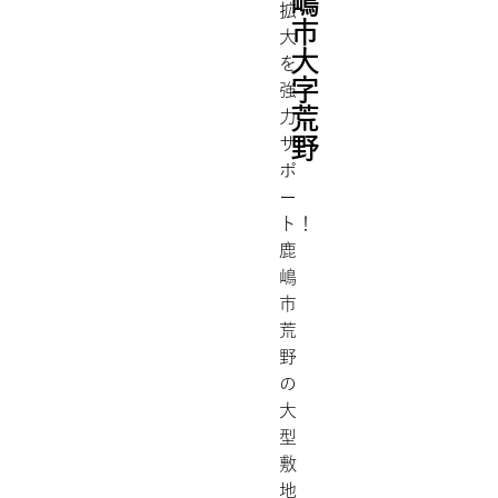
嶋
拡
市
大
大
を
字
強
荒
力
野
サ
ポ
ー
ト！
鹿
嶋
市
荒
野
の
大
型
敷
地