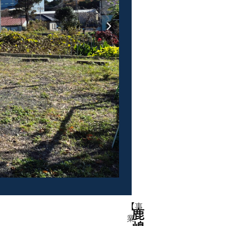
【事
鹿
業