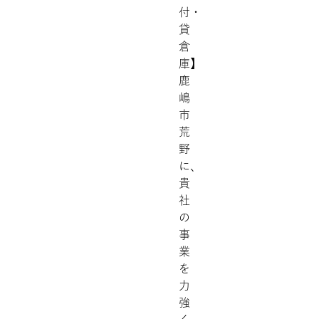
付・
貸
倉
庫】
鹿
嶋
市
荒
野
に、
貴
社
の
事
業
を
力
強