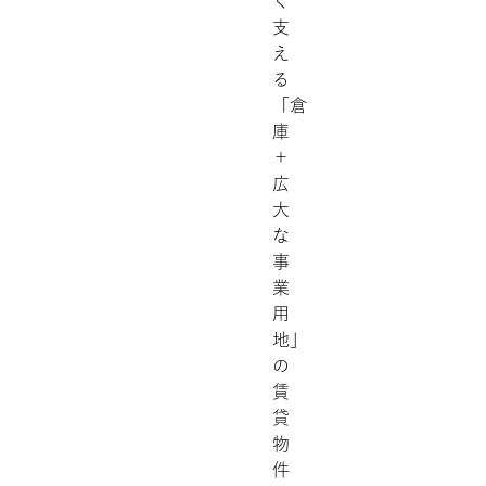
く
支
え
る
「倉
庫
＋
広
大
な
事
業
用
地」
の
賃
貸
物
件