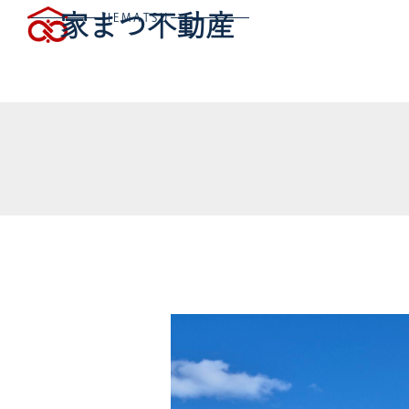
家まつ不動産
IEMATSU