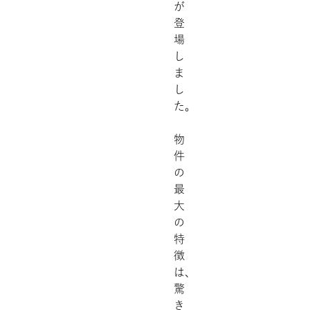
が
登
場
し
ま
し
た。
物
件
の
最
大
の
特
徴
は、
驚
き